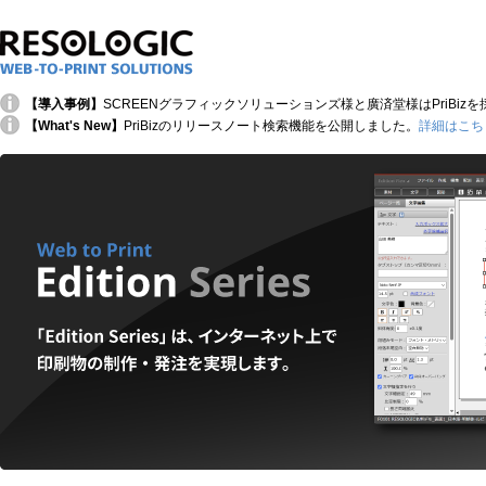
【導入事例】
SCREENグラフィックソリューションズ様と廣済堂様はPriBi
【What's New】
PriBizのリリースノート検索機能を公開しました。
詳細はこちら